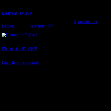
Element HP 19V
Κωδικός προϊόντος:
06.0002
Κατηγορία:
Τροφοδοτικά
Laptop
Ετικέτες:
element
,
HP
€
17,00
Element HP 18V5
€
17,00
SKU: 06.0001
Προσθήκη στο καλάθι