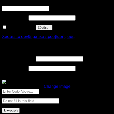
Απαιτείται
Όνομα χρήστη ή διεύθυνση email
*
Απαιτείται
Συνθηματικό
*
Να με θυμάσαι
Σύνδεση
Χάσατε το συνθηματικό πρόσβασής σας;
Εγγραφή
Απαιτείται
Διεύθυνση email
*
Απαιτείται
Συνθηματικό
*
Recaptcha
Change Image
Εγγραφή