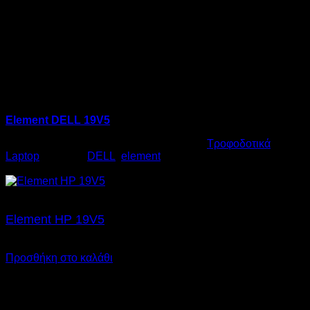
Element DELL 19V5
Κωδικός προϊόντος:
06.0005
Κατηγορία:
Τροφοδοτικά
Laptop
Ετικέτες:
DELL
,
element
€
17,00
Element HP 19V5
€
17,00
SKU: 06.0004
Προσθήκη στο καλάθι