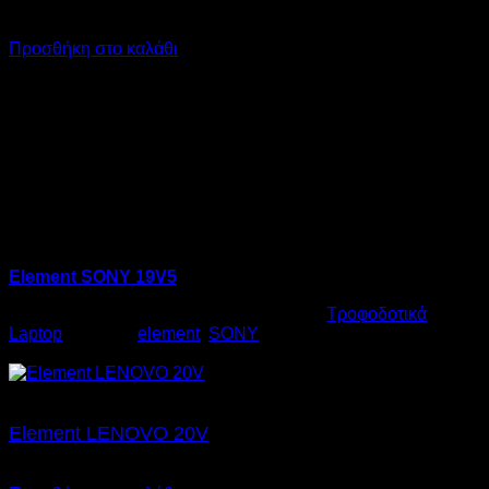
€
17,00
SKU: 06.0014
Προσθήκη στο καλάθι
Element SONY 19V5
Κωδικός προϊόντος:
06.0014
Κατηγορία:
Τροφοδοτικά
Laptop
Ετικέτες:
element
,
SONY
€
17,00
Element LENOVO 20V
€
17,00
SKU: 06.0012