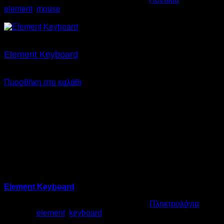
element
,
mouse
€
5,00
Element Keyboard
€
8,00
SKU: 08.0004
Προσθήκη στο καλάθι
Element Keyboard
Κωδικός προϊόντος:
08.0004
Κατηγορία:
Πληκτρολόγια
Ετικέτες:
element
,
keyboard
€
8,00