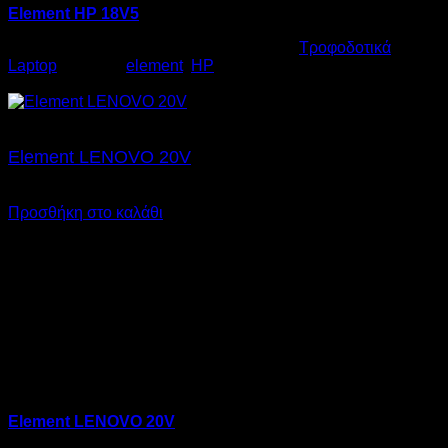
Element HP 18V5
Κωδικός προϊόντος:
06.0001
Κατηγορία:
Τροφοδοτικά
Laptop
Ετικέτες:
element
,
HP
€
17,00
Element LENOVO 20V
€
17,00
SKU: 06.0013
Προσθήκη στο καλάθι
Element LENOVO 20V