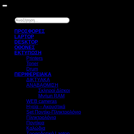
Αναζήτηση...
×
ΠΡΟΣΦΟΡΕΣ
LAPTOP
DESKTOP
ΟΘΟΝΕΣ
ΕΚΤΥΠΩΣΗ
Printers
Toner
Drum
ΠΕΡΙΦΕΡΕΙΑΚΑ
ΔΙΚΤΥΑΚΑ
ΑΝΑΒΑΘΜΙΣΗ
Σκληροί Δίσκοι
Μνήμη RAM
WEB cameras
Ηχεία – Ακουστικά
Set Ποντίκι-Πληκτρολόγιο
Πληκτρολόγια
Ποντίκια
Καλώδια
Τροφοδοτικά Laptop