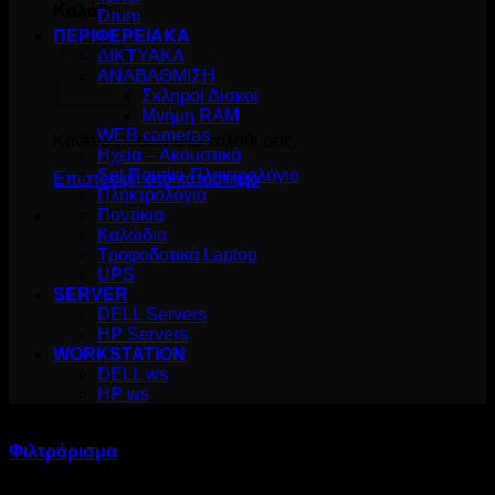
Καλάθι
Drum
ΠΕΡΙΦΕΡΕΙΑΚΑ
ΔΙΚΤΥΑΚΑ
ΑΝΑΒΑΘΜΙΣΗ
Σκληροί Δίσκοι
Μνήμη RAM
WEB cameras
Κανένα προϊόν στο καλάθι σας.
Ηχεία – Ακουστικά
Set Ποντίκι-Πληκτρολόγιο
Επιστροφή στο κατάστημα
Πληκτρολόγια
Ποντίκια
Καλώδια
Τροφοδοτικά Laptop
UPS
SERVER
DELL Servers
HP Servers
WORKSTATION
DELL ws
HP ws
Προϊόντα με ετικέτα “element”
Φιλτράρισμα
Sorted
Προβάλλονται όλα - 12 αποτελέσματα