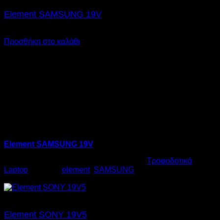
Element SAMSUNG 19V
€
17,00
SKU: 06.0015
Προσθήκη στο καλάθι
Element SAMSUNG 19V
Κωδικός προϊόντος:
06.0015
Κατηγορία:
Τροφοδοτικά
Laptop
Ετικέτες:
element
,
SAMSUNG
€
17,00
Element SONY 19V5