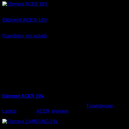
Element ACER 19V
€
17,00
SKU: 06.0016
Προσθήκη στο καλάθι
Element ACER 19V
Κωδικός προϊόντος:
06.0016
Κατηγορία:
Τροφοδοτικά
Laptop
Ετικέτες:
ACER
,
element
€
17,00