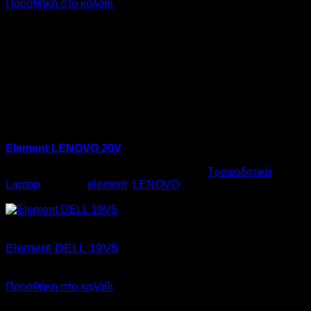
Προσθήκη στο καλάθι
Element LENOVO 20V
Κωδικός προϊόντος:
06.0012
Κατηγορία:
Τροφοδοτικά
Laptop
Ετικέτες:
element
,
LENOVO
€
17,00
Element DELL 19V5
€
17,00
SKU: 06.0005
Προσθήκη στο καλάθι