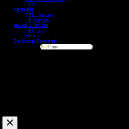
UPS
SERVER
DELL Servers
HP Servers
WORKSTATION
DELL ws
HP ws
Σύνδεση / Εγγραφή
Αναζήτηση...
×
Ελ. Βενιζέλου 131, Νέα Σμύρνη
Καλωσήρθες! – Επιλογή Cookies
Στο datazero.gr χρησιμοποιούμε cookies. Τα cookies μας
βοηθούν να βελτιώσουμε την λειτουργία του site και να
προσφέρουμε προσωποποιημένες προτάσεις. Πατώντας το
κουμπί "ΑΠΟΔΟΧΗ" αποδέχεσαι την χρήση όλων των
cookies της ιστοσελίδας μας. Οποιαδήποτε στιγμή θελήσεις,
μπορείς να αλλάξεις την επιλογή σου.
ΡΥΘΜΙΣΕΙΣ
ΑΠΟΔΟΧΗ