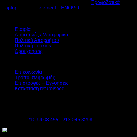
Κωδικός προϊόντος:
06.0013
Κατηγορία:
Τροφοδοτικά
Laptop
Ετικέτες:
element
,
LENOVO
€
17,00
Πληροφορίες
Εταιρία
Αποστολές / Μεταφορικά
Πολιτική Απορρήτου
Πολιτική cookies
Όροι χρήσης
Υπηρεσίες
Επικοινωνία
Τρόποι πληρωμής
Επιστροφές – Εγγυήσεις
Κατάσταση refurbished
DATAzero
Ελ. Βενιζέλου 131, Νεα Σμύρνη 17123
Τηλέφωνα:
210 94 08 455
-
213 045 3298
Copyright 2026 ©
DATAzero