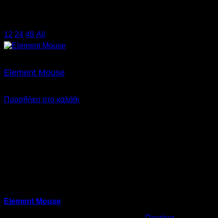
Χρήση
12
/
24
/
48
/
All
Element Mouse
€
5,00
SKU: 09.0011
Προσθήκη στο καλάθι
Element Mouse
Κωδικός προϊόντος:
09.0011
Κατηγορία:
Ποντίκια
Ετικέτες: