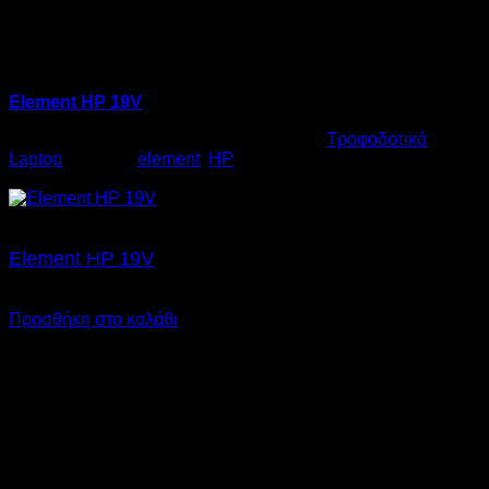
Element HP 19V
Κωδικός προϊόντος:
06.0003
Κατηγορία:
Τροφοδοτικά
Laptop
Ετικέτες:
element
,
HP
€
17,00
Element HP 19V
€
17,00
SKU: 06.0002
Προσθήκη στο καλάθι