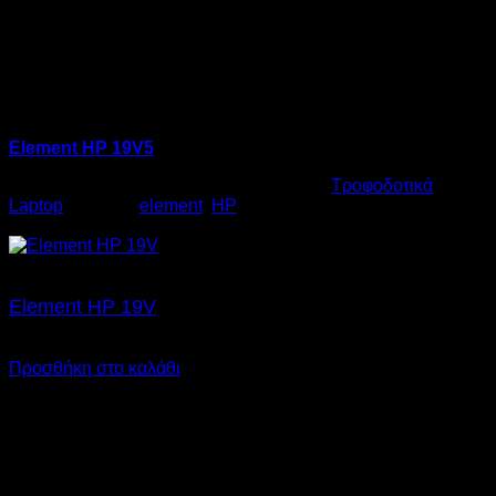
Element HP 19V5
Κωδικός προϊόντος:
06.0004
Κατηγορία:
Τροφοδοτικά
Laptop
Ετικέτες:
element
,
HP
€
17,00
Element HP 19V
€
17,00
SKU: 06.0003
Προσθήκη στο καλάθι