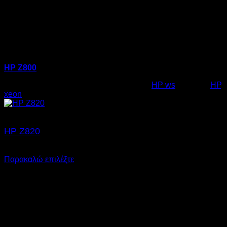
HP Z800
Κωδικός προϊόντος:
23.0001
Κατηγορία:
HP ws
Ετικέτες:
HP
,
xeon
HP Z820
SKU: 23.0002
Παρακαλώ επιλέξτε