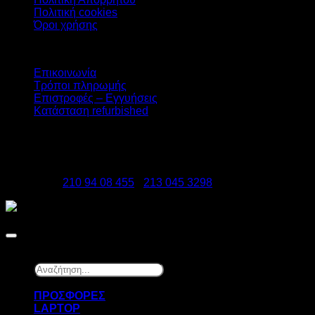
Πολιτική cookies
Όροι χρήσης
Υπηρεσίες
Επικοινωνία
Τρόποι πληρωμής
Επιστροφές – Εγγυήσεις
Κατάσταση refurbished
DATAzero
Ελ. Βενιζέλου 131, Νεα Σμύρνη 17123
Τηλέφωνα:
210 94 08 455
-
213 045 3298
Copyright 2026 ©
DATAzero
Αναζήτηση...
×
ΠΡΟΣΦΟΡΕΣ
LAPTOP