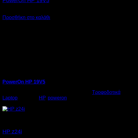
PowerOn HP 19V5
€
20,00
SKU: 06.0006
Προσθήκη στο καλάθι
PowerOn HP 19V5
Κωδικός προϊόντος:
06.0006
Κατηγορία:
Τροφοδοτικά
Laptop
Ετικέτες:
HP
,
poweron
€
20,00
HP z24i