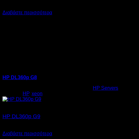
SKU: 22.0001
Διαβάστε περισσότερα
HP DL360p G8
Κωδικός προϊόντος:
22.0001
Κατηγορία:
HP Servers
Ετικέτες:
HP
,
xeon
HP DL360p G9
SKU: 22.0002
Διαβάστε περισσότερα