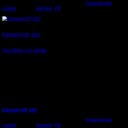
Κωδικός προϊόντος:
06.0003
Κατηγορία:
Τροφοδοτικά
Laptop
Ετικέτες:
element
,
HP
€
17,00
Element HP 19V
€
17,00
SKU: 06.0002
Προσθήκη στο καλάθι
Element HP 19V
Κωδικός προϊόντος:
06.0002
Κατηγορία:
Τροφοδοτικά
Laptop
Ετικέτες:
element
,
HP