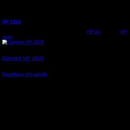
HP Z820
Κωδικός προϊόντος:
23.0002
Κατηγορία:
HP ws
Ετικέτες:
HP
,
xeon
Element HP 19V5
€
17,00
SKU: 06.0004
Προσθήκη στο καλάθι