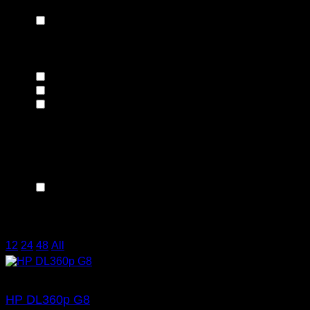
IPS LED-backlit
(1)
Διαγώνιος Οθόνης
22"
(2)
23"
(1)
24"
(1)
Σύνδεση
Συμβατότητα
HP
(6)
Χρήση
12
/
24
/
48
/
All
HP DL360p G8