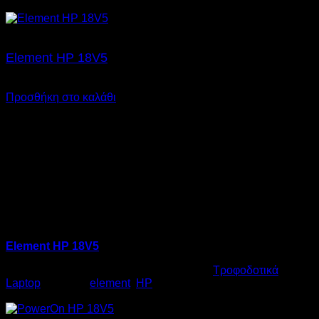
€
17,00
Element HP 18V5
€
17,00
SKU: 06.0001
Προσθήκη στο καλάθι
Element HP 18V5
Κωδικός προϊόντος:
06.0001
Κατηγορία:
Τροφοδοτικά
Laptop
Ετικέτες:
element
,
HP
€
17,00