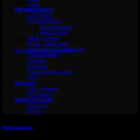
Καλάθι
Drum
ΠΕΡΙΦΕΡΕΙΑΚΑ
ΔΙΚΤΥΑΚΑ
ΑΝΑΒΑΘΜΙΣΗ
Σκληροί Δίσκοι
Μνήμη RAM
WEB cameras
Κανένα προϊόν στο καλάθι σας.
Ηχεία – Ακουστικά
Set Ποντίκι-Πληκτρολόγιο
Επιστροφή στο κατάστημα
Πληκτρολόγια
Ποντίκια
Καλώδια
Τροφοδοτικά Laptop
UPS
SERVER
DELL Servers
HP Servers
WORKSTATION
DELL ws
HP ws
Προϊόντα με ετικέτα “HP”
Φιλτράρισμα
Sorted
Βλέπετε 1–12 από 16 αποτελέσματα