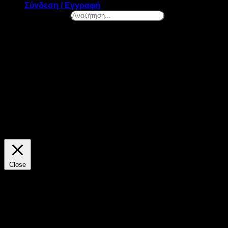
Σύνδεση / Εγγραφή
Αναζήτηση...
×
Ελ. Βενιζέλου 131, Νέα Σμύρνη
Καλωσήρθες! – Επιλογή Cookies
Στο datazero.gr χρησιμοποιούμε cookies. Τα cookies μας
βοηθούν να βελτιώσουμε την λειτουργία του site και να
προσφέρουμε προσωποποιημένες προτάσεις. Πατώντας το
κουμπί "ΑΠΟΔΟΧΗ" αποδέχεσαι την χρήση όλων των
cookies της ιστοσελίδας μας. Οποιαδήποτε στιγμή θελήσεις,
μπορείς να αλλάξεις την επιλογή σου.
ΡΥΘΜΙΣΕΙΣ
ΑΠΟΔΟΧΗ
Close
Γενικά
Τα cookies είναι πληροφορίες, τις οποίες μια ιστοσελίδα
μπορεί να αποθηκεύσει στην εφαρμογή πλοήγησης του
επισκέπτη και στη συνέχεια να τις ανακτήσει, ώστε να τον