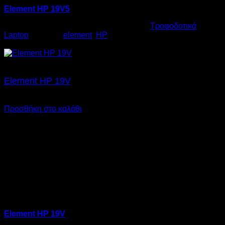
Element HP 19V5
Κωδικός προϊόντος:
06.0004
Κατηγορία:
Τροφοδοτικά
Laptop
Ετικέτες:
element
,
HP
€
17,00
Element HP 19V
€
17,00
SKU: 06.0003
Προσθήκη στο καλάθι
Element HP 19V