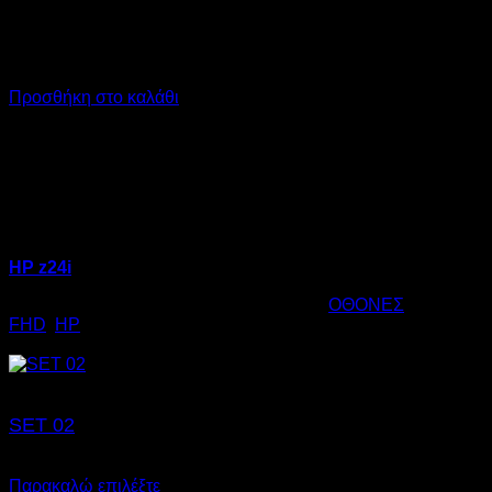
€
89,00
SKU: 05.0097
Μέγεθος: 24"
Ανάλυση: 1920 x 1080
Συνδέσεις: D-Sub (VGA), DVI, Display Port
Προσθήκη στο καλάθι
HP z24i
Κωδικός προϊόντος:
05.0097
Κατηγορία:
ΟΘΟΝΕΣ
Ετικέτες:
FHD
,
HP
€
89,00
SET 02
€
275,00
SKU: 19.0012
Παρακαλώ επιλέξτε