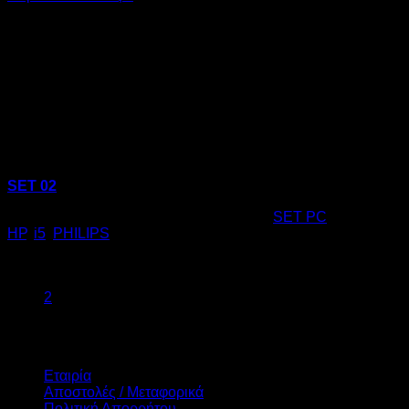
SET 02
Κωδικός προϊόντος:
19.0012
Κατηγορία:
SET PC
Ετικέτες:
HP
,
i5
,
PHILIPS
€
275,00
1
2
Πληροφορίες
Εταιρία
Αποστολές / Μεταφορικά
Πολιτική Απορρήτου