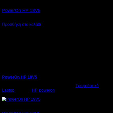
PowerOn HP 18V5
€
20,00
SKU: 06.0007
Προσθήκη στο καλάθι
PowerOn HP 18V5
Κωδικός προϊόντος:
06.0007
Κατηγορία:
Τροφοδοτικά
Laptop
Ετικέτες:
HP
,
poweron
€
20,00