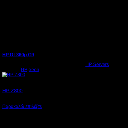
HP DL360p G9
Κωδικός προϊόντος:
22.0002
Κατηγορία:
HP Servers
Ετικέτες:
HP
,
xeon
HP Z800
SKU: 23.0001
Παρακαλώ επιλέξτε