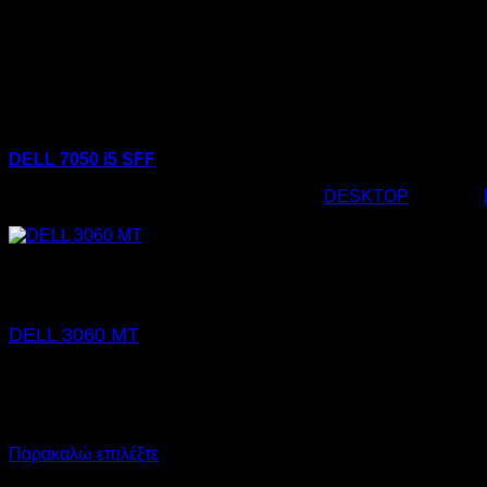
DELL 7050 i5 SFF
Κωδικός προϊόντος:
02.0110
Κατηγορία:
DESKTOP
Ετικέτες:
€
195,00
Εξαντλημένο
DELL 3060 MT
€
275,00
SKU: 02.0100
CPU: i5
RAM: 8GB
NVMe: 500GB
Παρακαλώ επιλέξτε