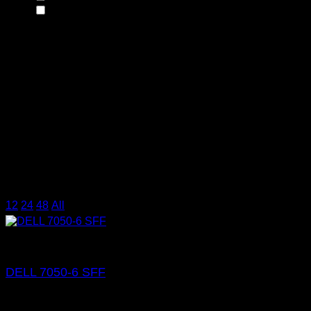
500GB
(3)
Τύπος Καλωδίου
Τεχνολογία Οθόνης
Διαγώνιος Οθόνης
Σύνδεση
Συμβατότητα
Χρήση
12
/
24
/
48
/
All
DELL 7050-6 SFF
€
175,00
SKU: 02.0112
CPU: i5