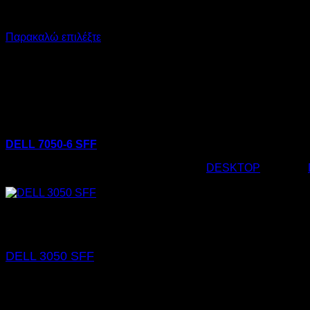
RAM: 8GB
NVMe: 256GB
Παρακαλώ επιλέξτε
DELL 7050-6 SFF
Κωδικός προϊόντος:
02.0112
Κατηγορία:
DESKTOP
Ετικέτες:
€
175,00
Εξαντλημένο
DELL 3050 SFF
€
175,00
SKU: 02.0126
CPU: i5
RAM: 8GB