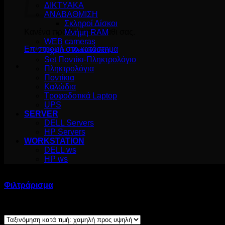
ΔΙΚΤΥΑΚΑ
ΑΝΑΒΑΘΜΙΣΗ
Σκληροί Δίσκοι
Κανένα προϊόν στο καλάθι σας.
Μνήμη RAM
WEB cameras
Επιστροφή στο κατάστημα
Ηχεία – Ακουστικά
Set Ποντίκι-Πληκτρολόγιο
Πληκτρολόγια
Ποντίκια
Καλώδια
Τροφοδοτικά Laptop
UPS
SERVER
DELL Servers
HP Servers
WORKSTATION
DELL ws
HP ws
DESKTOP
Φιλτράρισμα
Sorted
Βλέπετε 1–12 από 20 αποτελέσματα
by
price: