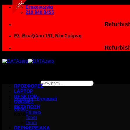
19€
Μετάβαση
Επικοινωνία
στο
210 940 8455
περιεχόμενο
Refurbis
Ελ. Βενιζέλου 131, Νέα Σμύρνη
Refurbis
Αναζήτηση...
ΠΡΟΣΦΟΡΕΣ
×
LAPTOP
DESKTOP
Σύνδεση / Εγγραφή
ΟΘΟΝΕΣ
ΕΚΤΥΠΩΣΗ
€
0,00
Printers
Καλάθι
Toner
Drum
ΠΕΡΙΦΕΡΕΙΑΚΑ