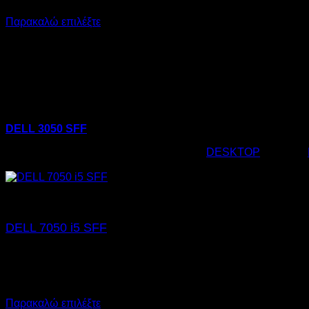
SSD: 256GB
Παρακαλώ επιλέξτε
DELL 3050 SFF
Κωδικός προϊόντος:
02.0126
Κατηγορία:
DESKTOP
Ετικέτες:
€
175,00
DELL 7050 i5 SFF
€
195,00
SKU: 02.0110
CPU: i5
RAM: 8GB
NVMe: 256GB
Παρακαλώ επιλέξτε