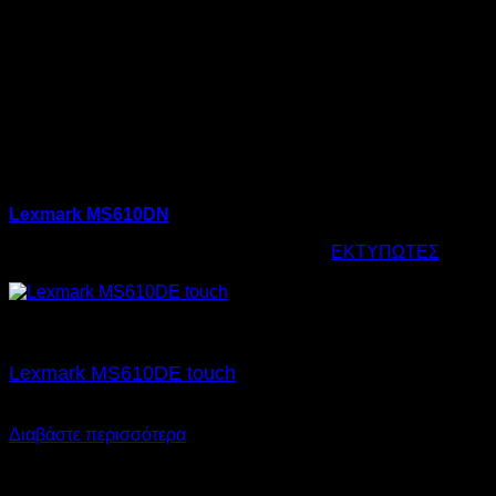
Lexmark MS610DN
Κωδικός προϊόντος:
15.0005
Κατηγορία:
ΕΚΤΥΠΩΤΕΣ
Ετικέτ
€
109,00
Εξαντλημένο
Lexmark MS610DE touch
€
115,00
SKU: 15.0006
Διαβάστε περισσότερα