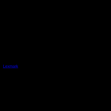
α:
Lexmark