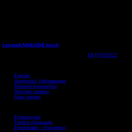
Lexmark MS610DE touch
Κωδικός προϊόντος:
15.0006
Κατηγορία:
ΕΚΤΥΠΩΤΕΣ
Ετικέτ
€
115,00
Πληροφορίες
Εταιρία
Αποστολές / Μεταφορικά
Πολιτική Απορρήτου
Πολιτική cookies
Όροι χρήσης
Υπηρεσίες
Επικοινωνία
Τρόποι πληρωμής
Επιστροφές – Εγγυήσεις