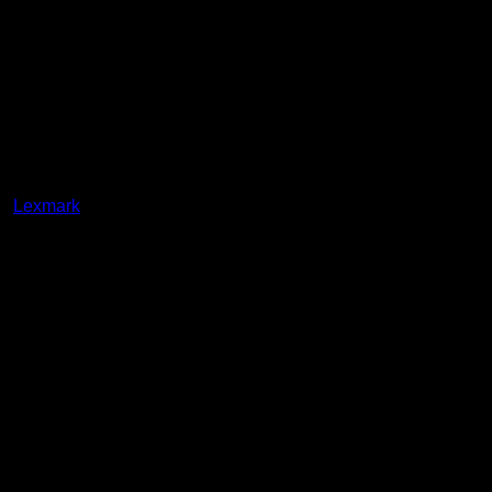
α:
Lexmark