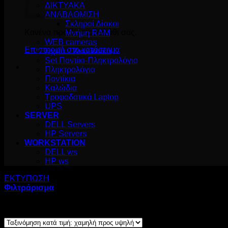
ΔΙΚΤΥΑΚΑ
ΑΝΑΒΑΘΜΙΣΗ
Σκληροί Δίσκοι
Κανένα προϊόν στο καλάθι σας.
Μνήμη RAM
WEB cameras
Επιστροφή στο κατάστημα
Ηχεία – Ακουστικά
Set Ποντίκι-Πληκτρολόγιο
Πληκτρολόγια
Ποντίκια
Καλώδια
Τροφοδοτικά Laptop
UPS
SERVER
DELL Servers
HP Servers
WORKSTATION
DELL ws
HP ws
ΕΚΤΥΠΩΣΗ
/
ΕΚΤΥΠΩΤΕΣ
Φιλτράρισμα
Sorted
Προβάλλονται όλα - 4 αποτελέσματα
by
price: