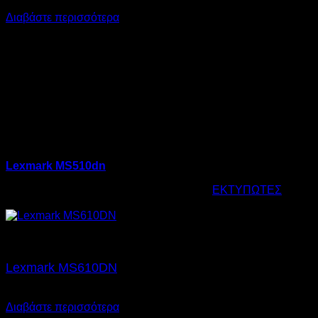
€
109,00
SKU: 15.0003
Διαβάστε περισσότερα
Lexmark MS510dn
Κωδικός προϊόντος:
15.0003
Κατηγορία:
ΕΚΤΥΠΩΤΕΣ
Ετικέτ
€
109,00
Εξαντλημένο
Lexmark MS610DN
€
109,00
SKU: 15.0005
Διαβάστε περισσότερα