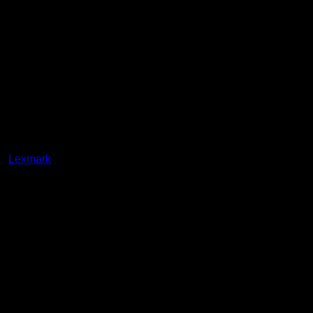
α:
Lexmark