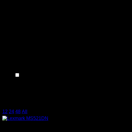
Τύπος δίσκου
Χωρητικότητα δίσκου
Τύπος Καλωδίου
Τεχνολογία Οθόνης
Διαγώνιος Οθόνης
Σύνδεση
Καλώδιο ρεύματος
(4)
Συμβατότητα
Χρήση
12
/
24
/
48
/
All