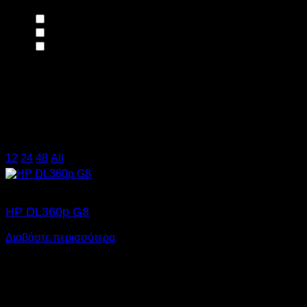
22"
(3)
23"
(1)
24"
(3)
Σύνδεση
Συμβατότητα
Χρήση
12
/
24
/
48
/
All
HP DL360p G8
Διαβάστε περισσότερα