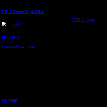
DELL PowerEdge R610
Κωδικός προϊόντος:
22.0003
Κατηγορία:
DELL Servers
Ετικέτ
HP Z800
Παρακαλώ επιλέξτε
HP Z800