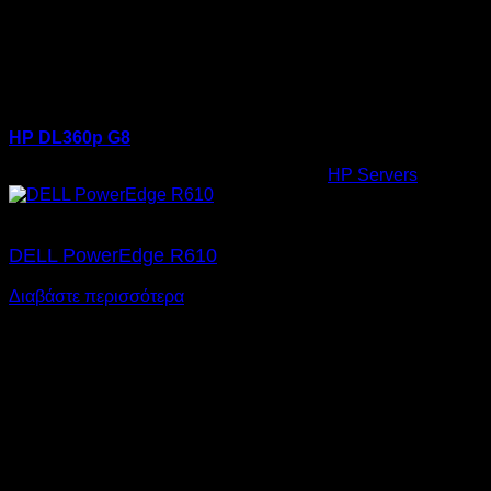
HP DL360p G8
Κωδικός προϊόντος:
22.0001
Κατηγορία:
HP Servers
Ετικέτες
DELL PowerEdge R610
Διαβάστε περισσότερα