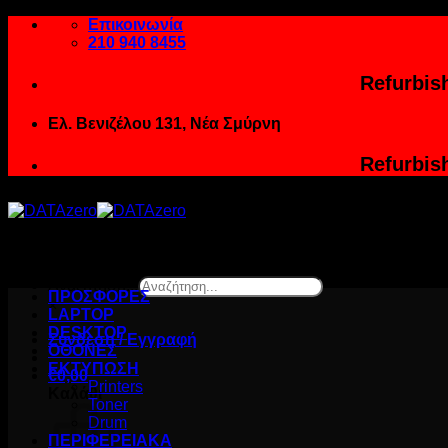
Μετάβαση
Επικοινωνία
στο
210 940 8455
περιεχόμενο
Refurbis
Ελ. Βενιζέλου 131, Νέα Σμύρνη
Refurbis
Αναζήτηση...
ΠΡΟΣΦΟΡΕΣ
×
LAPTOP
DESKTOP
Σύνδεση / Εγγραφή
ΟΘΟΝΕΣ
ΕΚΤΥΠΩΣΗ
€
0,00
Printers
Καλάθι
Toner
Drum
ΠΕΡΙΦΕΡΕΙΑΚΑ