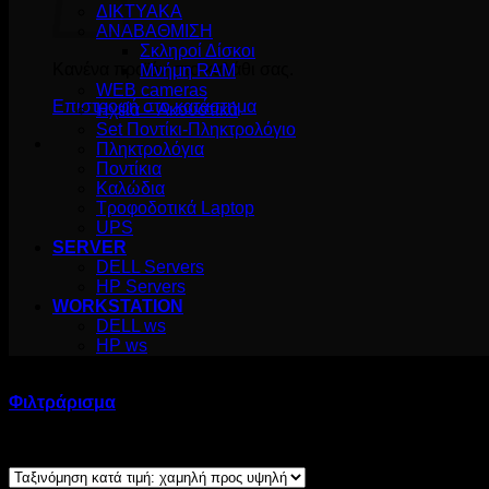
ΔΙΚΤΥΑΚΑ
ΑΝΑΒΑΘΜΙΣΗ
Σκληροί Δίσκοι
Κανένα προϊόν στο καλάθι σας.
Μνήμη RAM
WEB cameras
Επιστροφή στο κατάστημα
Ηχεία – Ακουστικά
Set Ποντίκι-Πληκτρολόγιο
Πληκτρολόγια
Ποντίκια
Καλώδια
Τροφοδοτικά Laptop
UPS
SERVER
DELL Servers
HP Servers
WORKSTATION
DELL ws
HP ws
Προϊόν RAM:
/
8GB
Φιλτράρισμα
Sorted
Βλέπετε 1–12 από 35 αποτελέσματα
by
price: