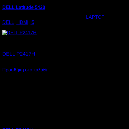
DELL Latitude 5420
Κωδικός προϊόντος:
01.1075
Κατηγορία:
LAPTOP
Ετικέτες:
DELL
,
HDMI
,
i5
€
365,00
DELL P2417H
€
85,00
Προσθήκη στο καλάθι