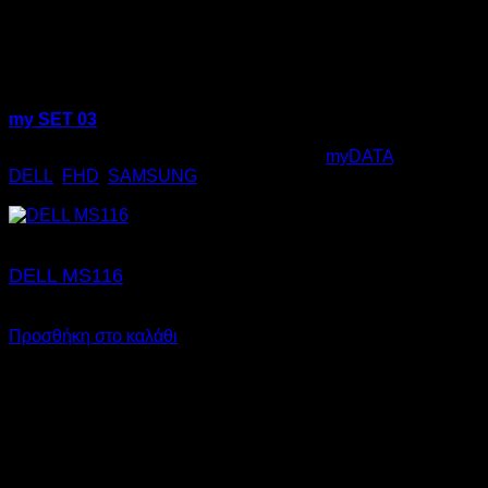
my SET 03
Κωδικός προϊόντος:
24.0003
Κατηγορία:
myDATA
Ετικέτες:
DELL
,
FHD
,
SAMSUNG
Original
Η
€
477,00
€
449,00
price
τρέχουσα
was:
τιμή
€477,00.
είναι:
€449,00.
DELL MS116
€
10,00
Προσθήκη στο καλάθι