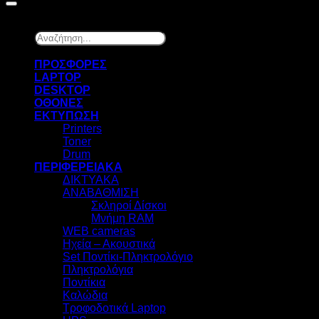
Αναζήτηση...
×
ΠΡΟΣΦΟΡΕΣ
LAPTOP
DESKTOP
ΟΘΟΝΕΣ
ΕΚΤΥΠΩΣΗ
Printers
Toner
Drum
ΠΕΡΙΦΕΡΕΙΑΚΑ
ΔΙΚΤΥΑΚΑ
ΑΝΑΒΑΘΜΙΣΗ
Σκληροί Δίσκοι
Μνήμη RAM
WEB cameras
Ηχεία – Ακουστικά
Set Ποντίκι-Πληκτρολόγιο
Πληκτρολόγια
Ποντίκια
Καλώδια
Τροφοδοτικά Laptop