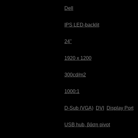
Κατασκευαστής:
Dell
Τεχνολογία Οθόνης:
IPS LED-backlit
Διαγώνιος Οθόνης:
24"
Ανάλυση Οθόνης:
1920 x 1200
Φωτεινότητα:
300cd/m2
Αντίθεση:
1000:1
Σύνδεση Οθόνης:
D-Sub (VGA)
,
DVI
,
Display Port
Επιπρόσθετα:
USB hub, βάση pivot