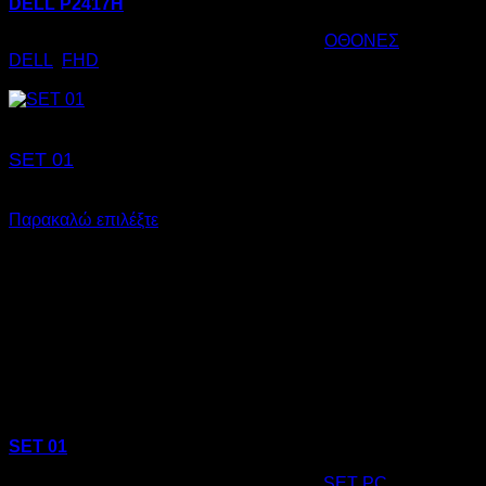
DELL P2417H
Κωδικός προϊόντος:
05.0088
Κατηγορία:
ΟΘΟΝΕΣ
Ετικέτες:
DELL
,
FHD
€
85,00
SET 01
€
185,00
Παρακαλώ επιλέξτε
SET 01
Κωδικός προϊόντος:
19.0011
Κατηγορία:
SET PC
Ετικέτες: