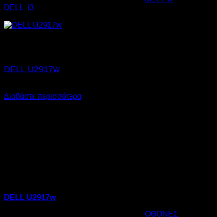
DELL
,
i3
€
185,00
Εξαντλημένο
DELL U2917w
€
174,00
Διαβάστε περισσότερα
DELL U2917w
Κωδικός προϊόντος:
05.0101
Κατηγορία:
ΟΘΟΝΕΣ
Ετικέτες: