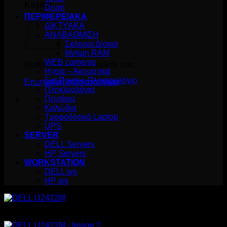
Καλάθι
Drum
ΠΕΡΙΦΕΡΕΙΑΚΑ
ΔΙΚΤΥΑΚΑ
ΑΝΑΒΑΘΜΙΣΗ
Σκληροί Δίσκοι
Μνήμη RAM
WEB cameras
Κανένα προϊόν στο καλάθι σας.
Ηχεία – Ακουστικά
Set Ποντίκι-Πληκτρολόγιο
Επιστροφή στο κατάστημα
Πληκτρολόγια
Ποντίκια
Καλώδια
Τροφοδοτικά Laptop
UPS
SERVER
DELL Servers
HP Servers
WORKSTATION
DELL ws
HP ws