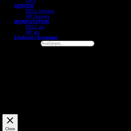
UPS
SERVER
DELL Servers
HP Servers
WORKSTATION
DELL ws
HP ws
Σύνδεση / Εγγραφή
Αναζήτηση...
×
Ελ. Βενιζέλου 131, Νέα Σμύρνη
Καλωσήρθες! – Επιλογή Cookies
Στο datazero.gr χρησιμοποιούμε cookies. Τα cookies μας
βοηθούν να βελτιώσουμε την λειτουργία του site και να
προσφέρουμε προσωποποιημένες προτάσεις. Πατώντας το
κουμπί "ΑΠΟΔΟΧΗ" αποδέχεσαι την χρήση όλων των
cookies της ιστοσελίδας μας. Οποιαδήποτε στιγμή θελήσεις,
μπορείς να αλλάξεις την επιλογή σου.
ΡΥΘΜΙΣΕΙΣ
ΑΠΟΔΟΧΗ
Close