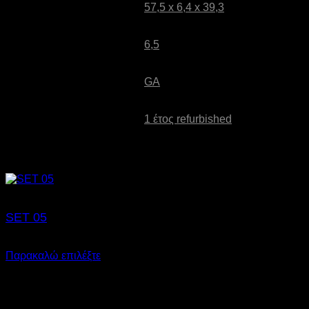
Διαστάσεις (ΠxΒxΥ) (cm):
57,5 x 6,4 x 39,3
Βάρος (Kg):
6,5
Refurbished:
GA
Εγγύηση:
1 έτος refurbished
Σχετικά προϊόντα
SET 05
€
399,00
Παρακαλώ επιλέξτε