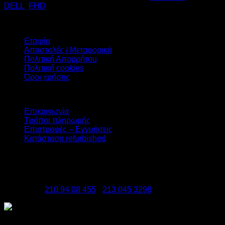
DELL
,
FHD
€
174,00
Πληροφορίες
Εταιρία
Αποστολές / Μεταφορικά
Πολιτική Απορρήτου
Πολιτική cookies
Όροι χρήσης
Υπηρεσίες
Επικοινωνία
Τρόποι πληρωμής
Επιστροφές – Εγγυήσεις
Κατάσταση refurbished
DATAzero
Ελ. Βενιζέλου 131, Νεα Σμύρνη 17123
Τηλέφωνα:
210 94 08 455
-
213 045 3298
Copyright 2026 ©
DATAzero