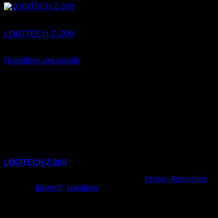
LOGITECH Z-200
€
43,00
Προσθήκη στο καλάθι
LOGITECH Z-200
Κωδικός προϊόντος:
10.0005
Κατηγορία:
Ηχεία - Ακουστικά
Ετικέτες:
logitech
,
speakers
€
43,00
Πληροφορίες