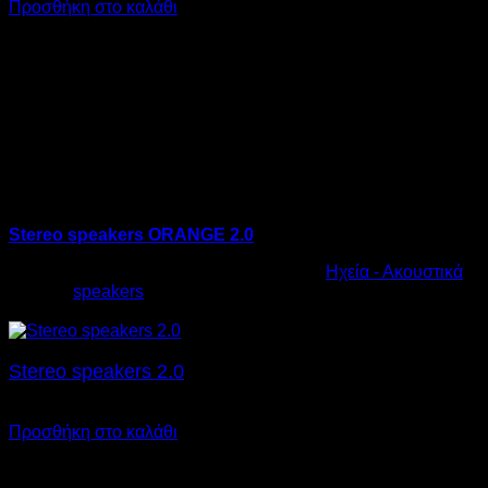
Προσθήκη στο καλάθι
Stereo speakers ORANGE 2.0
Κωδικός προϊόντος:
10.0014
Κατηγορία:
Ηχεία - Ακουστικά
Ετικέτα:
speakers
€
14,00
Stereo speakers 2.0
€
17,00
Προσθήκη στο καλάθι