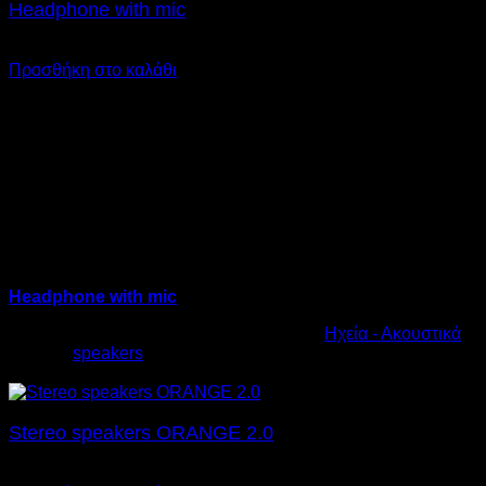
Headphone with mic
€
11,00
Προσθήκη στο καλάθι
Headphone with mic
Κωδικός προϊόντος:
10.0007
Κατηγορία:
Ηχεία - Ακουστικά
Ετικέτα:
speakers
€
11,00
Stereo speakers ORANGE 2.0
€
14,00