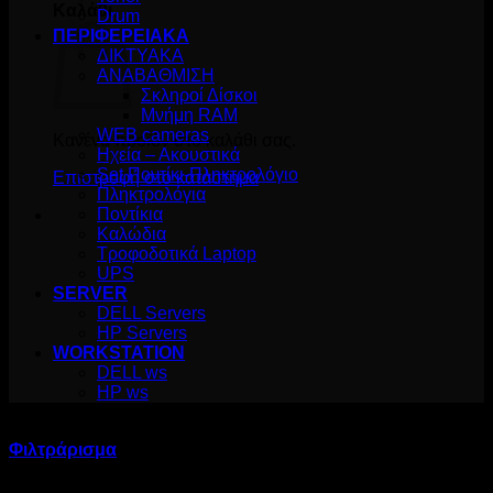
Καλάθι
Drum
ΠΕΡΙΦΕΡΕΙΑΚΑ
ΔΙΚΤΥΑΚΑ
ΑΝΑΒΑΘΜΙΣΗ
Σκληροί Δίσκοι
Μνήμη RAM
WEB cameras
Κανένα προϊόν στο καλάθι σας.
Ηχεία – Ακουστικά
Set Ποντίκι-Πληκτρολόγιο
Επιστροφή στο κατάστημα
Πληκτρολόγια
Ποντίκια
Καλώδια
Τροφοδοτικά Laptop
UPS
SERVER
DELL Servers
HP Servers
WORKSTATION
DELL ws
HP ws
Προϊόν Αριθμός Ηχείων:
/
2.0
Φιλτράρισμα
Sorted
Προβάλλονται όλα - 8 αποτελέσματα