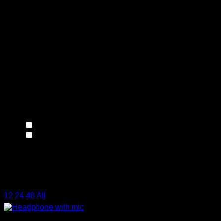
Τύπος δίσκου
Χωρητικότητα δίσκου
Τύπος Καλωδίου
Τεχνολογία Οθόνης
Διαγώνιος Οθόνης
Σύνδεση
3,5mm USB
(6)
USB
(2)
Συμβατότητα
Χρήση
12
/
24
/
48
/
All