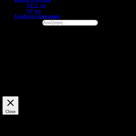
WORKSTATION
DELL ws
HP ws
Σύνδεση / Εγγραφή
Αναζήτηση...
×
Ελ. Βενιζέλου 131, Νέα Σμύρνη
Καλωσήρθες! – Επιλογή Cookies
Στο datazero.gr χρησιμοποιούμε cookies. Τα cookies μας
βοηθούν να βελτιώσουμε την λειτουργία του site και να
προσφέρουμε προσωποποιημένες προτάσεις. Πατώντας το
κουμπί "ΑΠΟΔΟΧΗ" αποδέχεσαι την χρήση όλων των
cookies της ιστοσελίδας μας. Οποιαδήποτε στιγμή θελήσεις,
μπορείς να αλλάξεις την επιλογή σου.
ΡΥΘΜΙΣΕΙΣ
ΑΠΟΔΟΧΗ
Close
Γενικά
Τα cookies είναι πληροφορίες, τις οποίες μια ιστοσελίδα