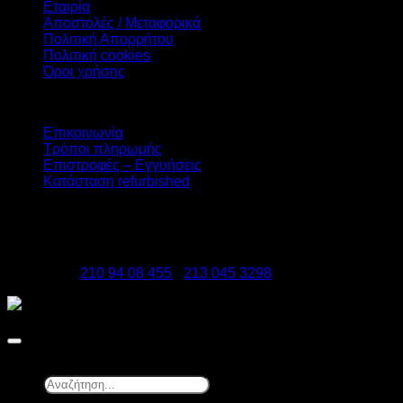
Εταιρία
Αποστολές / Μεταφορικά
Πολιτική Απορρήτου
Πολιτική cookies
Όροι χρήσης
Υπηρεσίες
Επικοινωνία
Τρόποι πληρωμής
Επιστροφές – Εγγυήσεις
Κατάσταση refurbished
DATAzero
Ελ. Βενιζέλου 131, Νεα Σμύρνη 17123
Τηλέφωνα:
210 94 08 455
-
213 045 3298
Copyright 2026 ©
DATAzero
Αναζήτηση...
×