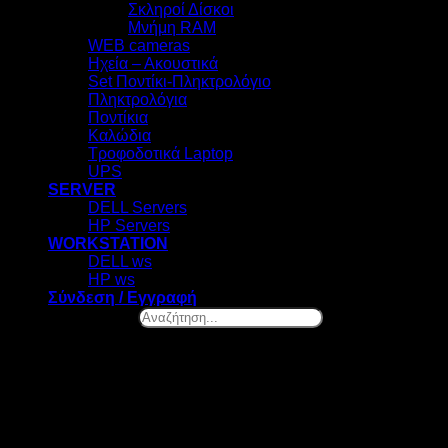
Σκληροί Δίσκοι
Μνήμη RAM
WEB cameras
Ηχεία – Ακουστικά
Set Ποντίκι-Πληκτρολόγιο
Πληκτρολόγια
Ποντίκια
Καλώδια
Τροφοδοτικά Laptop
UPS
SERVER
DELL Servers
HP Servers
WORKSTATION
DELL ws
HP ws
Σύνδεση / Εγγραφή
Αναζήτηση...
×
Ελ. Βενιζέλου 131, Νέα Σμύρνη
Καλωσήρθες! – Επιλογή Cookies
Στο datazero.gr χρησιμοποιούμε cookies. Τα cookies μας