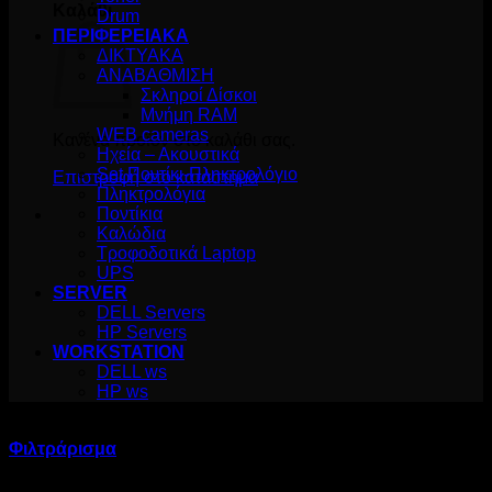
Καλάθι
Drum
ΠΕΡΙΦΕΡΕΙΑΚΑ
ΔΙΚΤΥΑΚΑ
ΑΝΑΒΑΘΜΙΣΗ
Σκληροί Δίσκοι
Μνήμη RAM
WEB cameras
Κανένα προϊόν στο καλάθι σας.
Ηχεία – Ακουστικά
Set Ποντίκι-Πληκτρολόγιο
Επιστροφή στο κατάστημα
Πληκτρολόγια
Ποντίκια
Καλώδια
Τροφοδοτικά Laptop
UPS
SERVER
DELL Servers
HP Servers
WORKSTATION
DELL ws
HP ws
Προϊόντα με ετικέτα “19”
Φιλτράρισμα
Κατασκευαστής