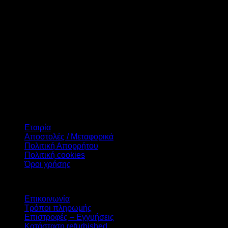
Διαγώνιος Οθόνης
Σύνδεση
Συμβατότητα
Χρήση
Δεν βρέθηκε κανένα προϊόν που να ταιριάζει με την επιλογή
σας.
Πληροφορίες
Εταιρία
Αποστολές / Μεταφορικά
Πολιτική Απορρήτου
Πολιτική cookies
Όροι χρήσης
Υπηρεσίες
Επικοινωνία
Τρόποι πληρωμής
Επιστροφές – Εγγυήσεις
Κατάσταση refurbished