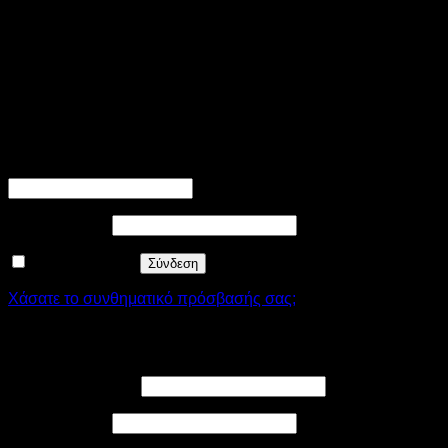
λειτουργία του site. Στην κατηγορία αυτή περιλαμβάνονται
cookies υπεύθυνα για τις βασικές λειτουργίες και τα
χαρακτηριστικά ασφαλείας του site. Δεν αποθηκεύουν κανένα
είδος προσωπικής πληροφορίας.
SAVE & ACCEPT
Σύνδεση
Απαιτείται
Όνομα χρήστη ή διεύθυνση email
*
Απαιτείται
Συνθηματικό
*
Να με θυμάσαι
Σύνδεση
Χάσατε το συνθηματικό πρόσβασής σας;
Εγγραφή
Απαιτείται
Διεύθυνση email
*
Απαιτείται
Συνθηματικό
*