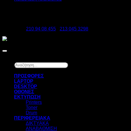
DATAzero
Ελ. Βενιζέλου 131, Νεα Σμύρνη 17123
Τηλέφωνα:
210 94 08 455
-
213 045 3298
Copyright 2026 ©
DATAzero
Αναζήτηση...
×
ΠΡΟΣΦΟΡΕΣ
LAPTOP
DESKTOP
ΟΘΟΝΕΣ
ΕΚΤΥΠΩΣΗ
Printers
Toner
Drum
ΠΕΡΙΦΕΡΕΙΑΚΑ
ΔΙΚΤΥΑΚΑ
ΑΝΑΒΑΘΜΙΣΗ