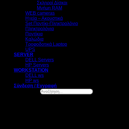
Σκληροί Δίσκοι
Μνήμη RAM
WEB cameras
Ηχεία – Ακουστικά
Set Ποντίκι-Πληκτρολόγιο
Πληκτρολόγια
Ποντίκια
Καλώδια
Τροφοδοτικά Laptop
UPS
SERVER
DELL Servers
HP Servers
WORKSTATION
DELL ws
HP ws
Σύνδεση / Εγγραφή
Αναζήτηση...
×
Ελ. Βενιζέλου 131, Νέα Σμύρνη
Καλωσήρθες! – Επιλογή Cookies
Στο datazero.gr χρησιμοποιούμε cookies. Τα cookies μας