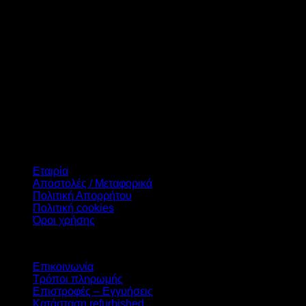
Διαγώνιος Οθόνης
Σύνδεση
Συμβατότητα
Χρήση
Δεν βρέθηκε κανένα προϊόν που να ταιριάζει με την επιλογή
σας.
Πληροφορίες
Εταιρία
Αποστολές / Μεταφορικά
Πολιτική Απορρήτου
Πολιτική cookies
Όροι χρήσης
Υπηρεσίες
Επικοινωνία
Τρόποι πληρωμής
Επιστροφές – Εγγυήσεις
Κατάσταση refurbished