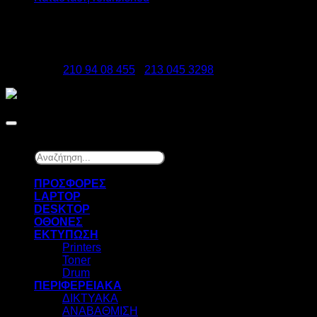
DATAzero
Ελ. Βενιζέλου 131, Νεα Σμύρνη 17123
Τηλέφωνα:
210 94 08 455
-
213 045 3298
Copyright 2026 ©
DATAzero
Αναζήτηση...
×
ΠΡΟΣΦΟΡΕΣ
LAPTOP
DESKTOP
ΟΘΟΝΕΣ
ΕΚΤΥΠΩΣΗ
Printers
Toner
Drum
ΠΕΡΙΦΕΡΕΙΑΚΑ
ΔΙΚΤΥΑΚΑ
ΑΝΑΒΑΘΜΙΣΗ