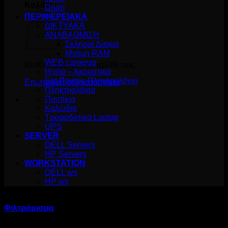
Καλάθι
Drum
ΠΕΡΙΦΕΡΕΙΑΚΑ
ΔΙΚΤΥΑΚΑ
ΑΝΑΒΑΘΜΙΣΗ
Σκληροί Δίσκοι
Μνήμη RAM
WEB cameras
Κανένα προϊόν στο καλάθι σας.
Ηχεία – Ακουστικά
Set Ποντίκι-Πληκτρολόγιο
Επιστροφή στο κατάστημα
Πληκτρολόγια
Ποντίκια
Καλώδια
Τροφοδοτικά Laptop
UPS
SERVER
DELL Servers
HP Servers
WORKSTATION
DELL ws
HP ws
Προϊόν Σχόλια:
/
2620
Φιλτράρισμα
Κατασκευαστής