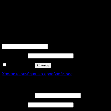
λειτουργία του site. Στην κατηγορία αυτή περιλαμβάνονται
cookies υπεύθυνα για τις βασικές λειτουργίες και τα
χαρακτηριστικά ασφαλείας του site. Δεν αποθηκεύουν κανένα
είδος προσωπικής πληροφορίας.
SAVE & ACCEPT
Σύνδεση
Απαιτείται
Όνομα χρήστη ή διεύθυνση email
*
Απαιτείται
Συνθηματικό
*
Να με θυμάσαι
Σύνδεση
Χάσατε το συνθηματικό πρόσβασής σας;
Εγγραφή
Απαιτείται
Διεύθυνση email
*
Απαιτείται
Συνθηματικό
*