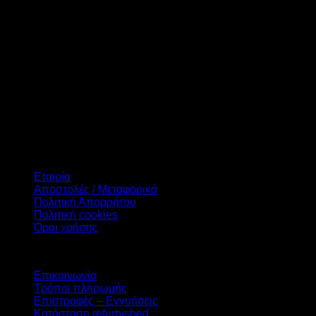
Διαγώνιος Οθόνης
Σύνδεση
Συμβατότητα
Χρήση
Δεν βρέθηκε κανένα προϊόν που να ταιριάζει με την επιλογή
σας.
Πληροφορίες
Εταιρία
Αποστολές / Μεταφορικά
Πολιτική Απορρήτου
Πολιτική cookies
Όροι χρήσης
Υπηρεσίες
Επικοινωνία
Τρόποι πληρωμής
Επιστροφές – Εγγυήσεις
Κατάσταση refurbished