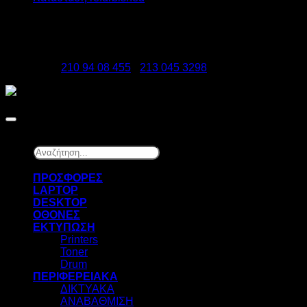
DATAzero
Ελ. Βενιζέλου 131, Νεα Σμύρνη 17123
Τηλέφωνα:
210 94 08 455
-
213 045 3298
Copyright 2026 ©
DATAzero
Αναζήτηση...
×
ΠΡΟΣΦΟΡΕΣ
LAPTOP
DESKTOP
ΟΘΟΝΕΣ
ΕΚΤΥΠΩΣΗ
Printers
Toner
Drum
ΠΕΡΙΦΕΡΕΙΑΚΑ
ΔΙΚΤΥΑΚΑ
ΑΝΑΒΑΘΜΙΣΗ