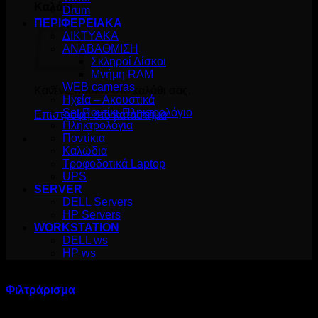
Καλάθι
Drum
ΠΕΡΙΦΕΡΕΙΑΚΑ
ΔΙΚΤΥΑΚΑ
ΑΝΑΒΑΘΜΙΣΗ
Σκληροί Δίσκοι
Μνήμη RAM
WEB cameras
Κανένα προϊόν στο καλάθι σας.
Ηχεία – Ακουστικά
Set Ποντίκι-Πληκτρολόγιο
Επιστροφή στο κατάστημα
Πληκτρολόγια
Ποντίκια
Καλώδια
Τροφοδοτικά Laptop
UPS
SERVER
DELL Servers
HP Servers
WORKSTATION
DELL ws
HP ws
Προϊόν Σχόλια:
/
2569
Φιλτράρισμα
Κατασκευαστής