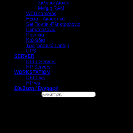
Σκληροί Δίσκοι
Μνήμη RAM
WEB cameras
Ηχεία – Ακουστικά
Set Ποντίκι-Πληκτρολόγιο
Πληκτρολόγια
Ποντίκια
Καλώδια
Τροφοδοτικά Laptop
UPS
SERVER
DELL Servers
HP Servers
WORKSTATION
DELL ws
HP ws
Σύνδεση / Εγγραφή
Αναζήτηση...
×
Ελ. Βενιζέλου 131, Νέα Σμύρνη
Καλωσήρθες! – Επιλογή Cookies
Στο datazero.gr χρησιμοποιούμε cookies. Τα cookies μας