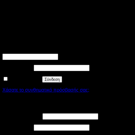
λειτουργία του site. Στην κατηγορία αυτή περιλαμβάνονται
cookies υπεύθυνα για τις βασικές λειτουργίες και τα
χαρακτηριστικά ασφαλείας του site. Δεν αποθηκεύουν κανένα
είδος προσωπικής πληροφορίας.
SAVE & ACCEPT
Σύνδεση
Απαιτείται
Όνομα χρήστη ή διεύθυνση email
*
Απαιτείται
Συνθηματικό
*
Να με θυμάσαι
Σύνδεση
Χάσατε το συνθηματικό πρόσβασής σας;
Εγγραφή
Απαιτείται
Διεύθυνση email
*
Απαιτείται
Συνθηματικό
*