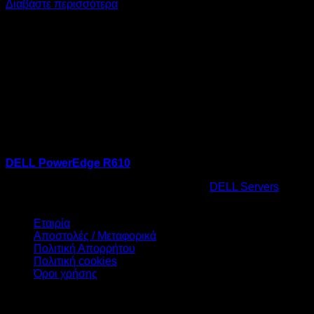
Διαβάστε περισσότερα
DELL PowerEdge R610
Κωδικός προϊόντος:
22.0003
Κατηγορία:
DELL Servers
Ετικέτ
Πληροφορίες
Εταιρία
Αποστολές / Μεταφορικά
Πολιτική Απορρήτου
Πολιτική cookies
Όροι χρήσης
Υπηρεσίες