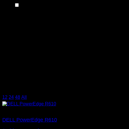
6 x SFF
(1)
Χωρητικότητα δίσκου
Τύπος Καλωδίου
Τεχνολογία Οθόνης
Διαγώνιος Οθόνης
Σύνδεση
Συμβατότητα
Χρήση
12
/
24
/
48
/
All
DELL PowerEdge R610