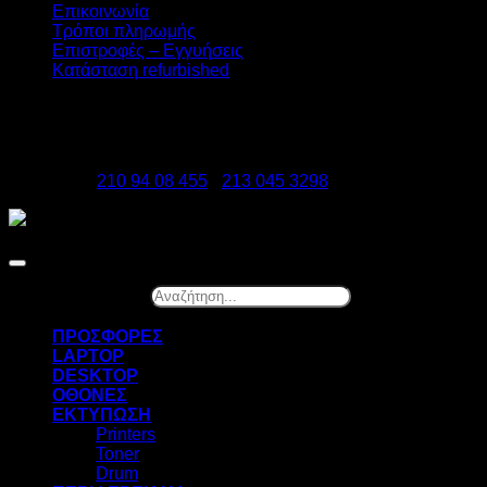
Επικοινωνία
Τρόποι πληρωμής
Επιστροφές – Εγγυήσεις
Κατάσταση refurbished
DATAzero
Ελ. Βενιζέλου 131, Νεα Σμύρνη 17123
Τηλέφωνα:
210 94 08 455
-
213 045 3298
Copyright 2026 ©
DATAzero
Αναζήτηση...
×
ΠΡΟΣΦΟΡΕΣ
LAPTOP
DESKTOP
ΟΘΟΝΕΣ
ΕΚΤΥΠΩΣΗ
Printers
Toner
Drum