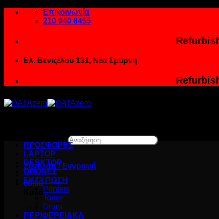
Μετάβαση
Επικοινωνία
στο
210 940 8455
περιεχόμενο
Refurbis
Ελ. Βενιζέλου 131, Νέα Σμύρνη
Refurbis
Αναζήτηση...
ΠΡΟΣΦΟΡΕΣ
×
LAPTOP
DESKTOP
Σύνδεση / Εγγραφή
ΟΘΟΝΕΣ
ΕΚΤΥΠΩΣΗ
€
0,00
Printers
Καλάθι
Toner
Drum
ΠΕΡΙΦΕΡΕΙΑΚΑ