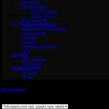
ΔΙΚΤΥΑΚΑ
ΑΝΑΒΑΘΜΙΣΗ
Σκληροί Δίσκοι
Κανένα προϊόν στο καλάθι σας.
Μνήμη RAM
WEB cameras
Επιστροφή στο κατάστημα
Ηχεία – Ακουστικά
Set Ποντίκι-Πληκτρολόγιο
Πληκτρολόγια
Ποντίκια
Καλώδια
Τροφοδοτικά Laptop
UPS
SERVER
DELL Servers
HP Servers
WORKSTATION
DELL ws
HP ws
Προϊόν Σχόλια:
/
1.052.728
Φιλτράρισμα
Εμφάνιση του μοναδικού αποτελέσματος