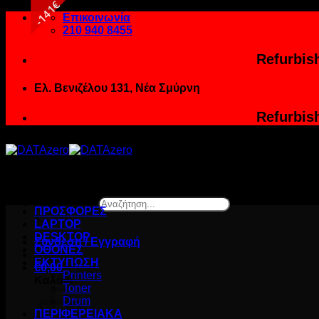
141€
Μετάβαση
Επικοινωνία
στο
210 940 8455
περιεχόμενο
Refurbis
Ελ. Βενιζέλου 131, Νέα Σμύρνη
Refurbis
Αναζήτηση...
ΠΡΟΣΦΟΡΕΣ
×
LAPTOP
DESKTOP
Σύνδεση / Εγγραφή
ΟΘΟΝΕΣ
ΕΚΤΥΠΩΣΗ
€
0,00
Printers
Καλάθι
Toner
Drum
ΠΕΡΙΦΕΡΕΙΑΚΑ