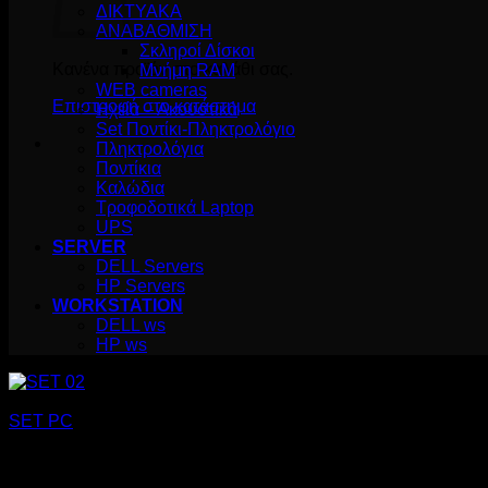
ΔΙΚΤΥΑΚΑ
ΑΝΑΒΑΘΜΙΣΗ
Σκληροί Δίσκοι
Κανένα προϊόν στο καλάθι σας.
Μνήμη RAM
WEB cameras
Επιστροφή στο κατάστημα
Ηχεία – Ακουστικά
Set Ποντίκι-Πληκτρολόγιο
Πληκτρολόγια
Ποντίκια
Καλώδια
Τροφοδοτικά Laptop
UPS
SERVER
DELL Servers
HP Servers
WORKSTATION
DELL ws
HP ws
SET PC
SET 02