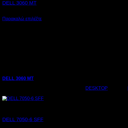
DELL 3060 MT
€
275,00
Παρακαλώ επιλέξτε
DELL 3060 MT
Κωδικός προϊόντος:
02.0100
Κατηγορία:
DESKTOP
Ετικέτες:
€
275,00
DELL 7050-6 SFF