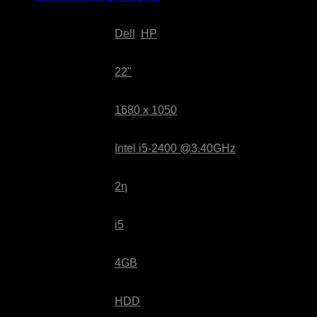
Κατασκευαστής:
Dell
,
HP
Διαγώνιος Οθόνης:
22"
Ανάλυση Οθόνης:
1680 x 1050
Επεξεργαστής:
Intel i5-2400 @3.40GHz
Γενιά:
2η
Τύπος:
i5
RAM:
4GB
Τύπος Δίσκου:
HDD