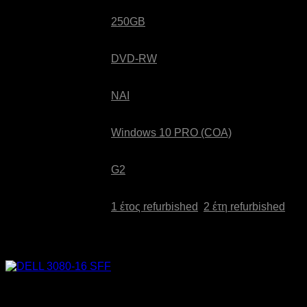
Χωρητικότητα:
250GB
Οπτικά Μέσα:
DVD-RW
Webcamera:
ΝΑΙ
Λειτουργικό:
Windows 10 PRO (COA)
Refurbished:
G2
Εγγύηση:
1 έτος refurbished
,
2 έτη refurbished
Σχετικά προϊόντα
Εξαντλημένο