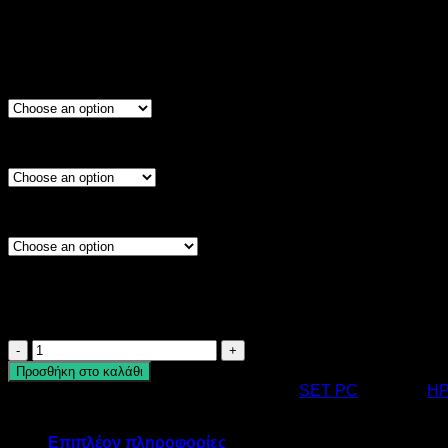
€
275,00
Τιμή χωρίς Φ.Π.Α:
€
221,77
Προσθήκη Μνήμης
Αντικατάσταση Δίσκου
Αναβάθμιση Λειτουργικού
Product price
Additional options total:
Order total:
SET
02
Προσθήκη στο καλάθι
ποσότητα
Κωδικός προϊόντος:
19.0012
Κατηγορία:
SET PC
Ετικέτες:
HP
Καλάθι
Επιπλέον πληροφορίες