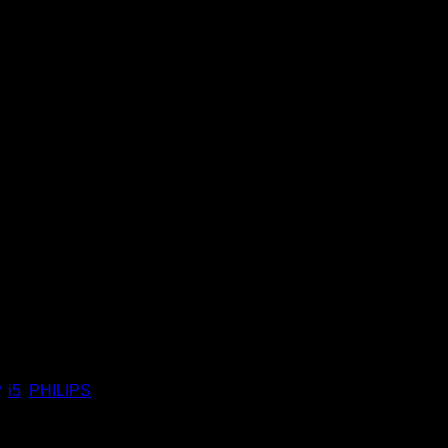
,
i5
,
PHILIPS