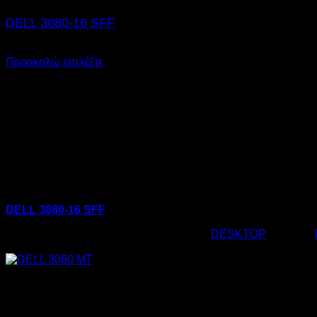
DELL 3080-16 SFF
€
490,00
Παρακαλώ επιλέξτε
DELL 3080-16 SFF
Κωδικός προϊόντος:
02.0117
Κατηγορία:
DESKTOP
Ετικέτες:
€
490,00
Εξαντλημένο