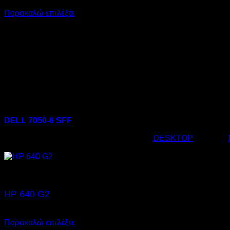
€
175,00
Παρακαλώ επιλέξτε
DELL 7050-6 SFF
Κωδικός προϊόντος:
02.0112
Κατηγορία:
DESKTOP
Ετικέτες:
€
175,00
HP 640 G2
Original
Η
€
460,00
€
319,00
price
τρέχουσα
Παρακαλώ επιλέξτε