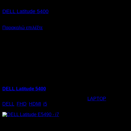
Εξαντλημένο
DELL Latitude 5400
€
285,00
Παρακαλώ επιλέξτε
DELL Latitude 5400
Κωδικός προϊόντος:
01.1250
Κατηγορία:
LAPTOP
Ετικέτες:
DELL
,
FHD
,
HDMI
,
i5
€
285,00
Εξαντλημένο