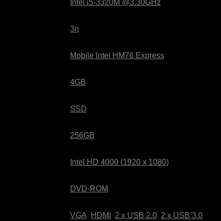
Επεξεργαστής:
Intel i5-3320M @3.30GHz
Γενιά:
3η
Chipset:
Mobile Intel HM76 Express
RAM:
4GB
Τύπος Δίσκου:
SSD
Χωρητικότητα:
256GB
Κάρτα
Intel HD 4000 (1920 x 1080)
Γραφικών:
Οπτικά Μέσα:
DVD-ROM
VGA
,
HDMI
,
2 x USB 2.0
,
2 x USB 3.0
,
Συνδέσεις: