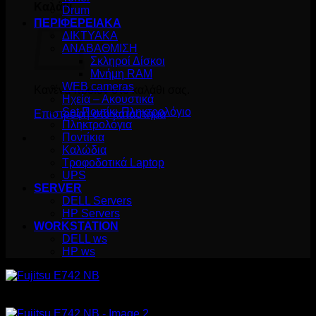
Καλάθι
Drum
ΠΕΡΙΦΕΡΕΙΑΚΑ
ΔΙΚΤΥΑΚΑ
ΑΝΑΒΑΘΜΙΣΗ
Σκληροί Δίσκοι
Μνήμη RAM
WEB cameras
Κανένα προϊόν στο καλάθι σας.
Ηχεία – Ακουστικά
Set Ποντίκι-Πληκτρολόγιο
Επιστροφή στο κατάστημα
Πληκτρολόγια
Ποντίκια
Καλώδια
Τροφοδοτικά Laptop
UPS
SERVER
DELL Servers
HP Servers
WORKSTATION
DELL ws
HP ws