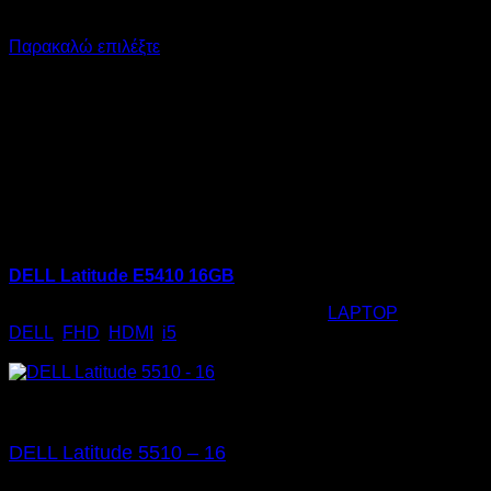
€
350,00
Παρακαλώ επιλέξτε
DELL Latitude E5410 16GB
Κωδικός προϊόντος:
01.1244
Κατηγορία:
LAPTOP
Ετικέτες:
DELL
,
FHD
,
HDMI
,
i5
€
350,00
DELL Latitude 5510 – 16