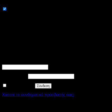
Necessary
Necessary
Always Enabled
Τα "αναγκαία cookies" είναι απαραίτητα για την ομαλή
λειτουργία του site. Στην κατηγορία αυτή περιλαμβάνονται
cookies υπεύθυνα για τις βασικές λειτουργίες και τα
χαρακτηριστικά ασφαλείας του site. Δεν αποθηκεύουν κανένα
είδος προσωπικής πληροφορίας.
SAVE & ACCEPT
Σύνδεση
Απαιτείται
Όνομα χρήστη ή διεύθυνση email
*
Απαιτείται
Συνθηματικό
*
Να με θυμάσαι
Σύνδεση
Χάσατε το συνθηματικό πρόσβασής σας;
Εγγραφή