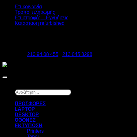
Επικοινωνία
Τρόποι πληρωμής
Επιστροφές – Εγγυήσεις
Κατάσταση refurbished
DATAzero
Ελ. Βενιζέλου 131, Νεα Σμύρνη 17123
Τηλέφωνα:
210 94 08 455
-
213 045 3298
Copyright 2026 ©
DATAzero
Αναζήτηση...
×
ΠΡΟΣΦΟΡΕΣ
LAPTOP
DESKTOP
ΟΘΟΝΕΣ
ΕΚΤΥΠΩΣΗ
Printers
Toner