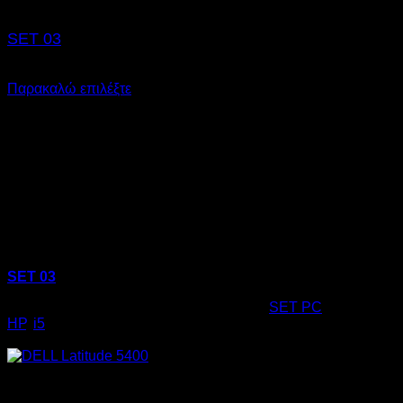
SET 03
€
359,00
Παρακαλώ επιλέξτε
SET 03
Κωδικός προϊόντος:
19.0013
Κατηγορία:
SET PC
Ετικέτες:
HP
,
i5
€
359,00