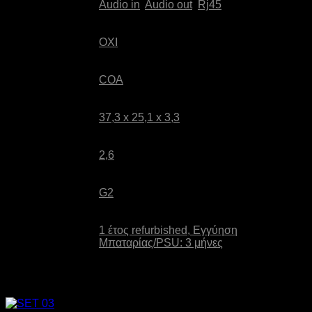
Audio in
,
Audio out
,
Rj45
Webcamera:
OXI
Λειτουργικό:
COA
Διαστάσεις
37,3 x 25,1 x 3,3
(ΠxΒxΥ) (cm):
Βάρος (Kg):
2,6
Refurbished:
G2
1 έτος refurbished, Εγγύηση
Εγγύηση:
Μπαταρίας/PSU: 3 μήνες
Σχετικά προϊόντα