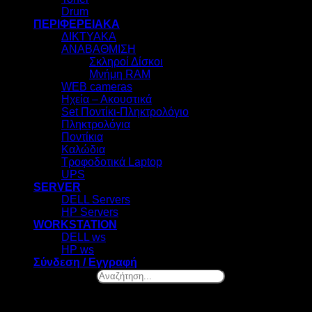
Drum
ΠΕΡΙΦΕΡΕΙΑΚΑ
ΔΙΚΤΥΑΚΑ
ΑΝΑΒΑΘΜΙΣΗ
Σκληροί Δίσκοι
Μνήμη RAM
WEB cameras
Ηχεία – Ακουστικά
Set Ποντίκι-Πληκτρολόγιο
Πληκτρολόγια
Ποντίκια
Καλώδια
Τροφοδοτικά Laptop
UPS
SERVER
DELL Servers
HP Servers
WORKSTATION
DELL ws
HP ws
Σύνδεση / Εγγραφή
Αναζήτηση...
×
Ελ. Βενιζέλου 131, Νέα Σμύρνη