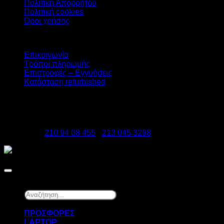
Πολιτική Απορρήτου
Πολιτική cookies
Όροι χρήσης
Υπηρεσίες
Επικοινωνία
Τρόποι πληρωμής
Επιστροφές – Εγγυήσεις
Κατάσταση refurbished
DATAzero
Ελ. Βενιζέλου 131, Νεα Σμύρνη 17123
Τηλέφωνα:
210 94 08 455
-
213 045 3298
Copyright 2026 ©
DATAzero
Αναζήτηση...
×
ΠΡΟΣΦΟΡΕΣ
LAPTOP