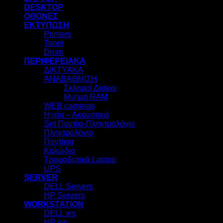
DESKTOP
ΟΘΟΝΕΣ
ΕΚΤΥΠΩΣΗ
Printers
Toner
Drum
ΠΕΡΙΦΕΡΕΙΑΚΑ
ΔΙΚΤΥΑΚΑ
ΑΝΑΒΑΘΜΙΣΗ
Σκληροί Δίσκοι
Μνήμη RAM
WEB cameras
Ηχεία – Ακουστικά
Set Ποντίκι-Πληκτρολόγιο
Πληκτρολόγια
Ποντίκια
Καλώδια
Τροφοδοτικά Laptop
UPS
SERVER
DELL Servers
HP Servers
WORKSTATION
DELL ws
HP ws