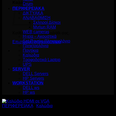
Καλάθι
Drum
ΠΕΡΙΦΕΡΕΙΑΚΑ
ΔΙΚΤΥΑΚΑ
ΑΝΑΒΑΘΜΙΣΗ
Σκληροί Δίσκοι
Μνήμη RAM
WEB cameras
Κανένα προϊόν στο καλάθι σας.
Ηχεία – Ακουστικά
Set Ποντίκι-Πληκτρολόγιο
Επιστροφή στο κατάστημα
Πληκτρολόγια
Ποντίκια
Καλώδια
Τροφοδοτικά Laptop
UPS
SERVER
DELL Servers
HP Servers
WORKSTATION
DELL ws
HP ws
ΠΕΡΙΦΕΡΕΙΑΚΑ
/
Καλώδια
Καλώδιο HDMI σε VGA