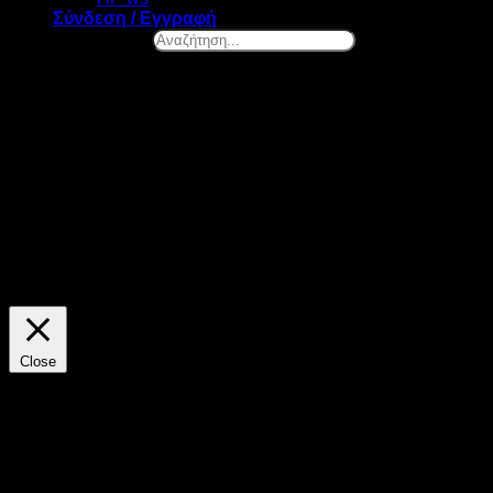
Σύνδεση / Εγγραφή
Αναζήτηση...
×
Ελ. Βενιζέλου 131, Νέα Σμύρνη
Καλωσήρθες! – Επιλογή Cookies
Στο datazero.gr χρησιμοποιούμε cookies. Τα cookies μας
βοηθούν να βελτιώσουμε την λειτουργία του site και να
προσφέρουμε προσωποποιημένες προτάσεις. Πατώντας το
κουμπί "ΑΠΟΔΟΧΗ" αποδέχεσαι την χρήση όλων των
cookies της ιστοσελίδας μας. Οποιαδήποτε στιγμή θελήσεις,
μπορείς να αλλάξεις την επιλογή σου.
ΡΥΘΜΙΣΕΙΣ
ΑΠΟΔΟΧΗ
Close
Γενικά
Τα cookies είναι πληροφορίες, τις οποίες μια ιστοσελίδα
μπορεί να αποθηκεύσει στην εφαρμογή πλοήγησης του
επισκέπτη και στη συνέχεια να τις ανακτήσει, ώστε να τον