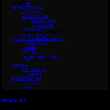
Καλάθι
Drum
ΠΕΡΙΦΕΡΕΙΑΚΑ
ΔΙΚΤΥΑΚΑ
ΑΝΑΒΑΘΜΙΣΗ
Σκληροί Δίσκοι
Μνήμη RAM
WEB cameras
Κανένα προϊόν στο καλάθι σας.
Ηχεία – Ακουστικά
Set Ποντίκι-Πληκτρολόγιο
Επιστροφή στο κατάστημα
Πληκτρολόγια
Ποντίκια
Καλώδια
Τροφοδοτικά Laptop
UPS
SERVER
DELL Servers
HP Servers
WORKSTATION
DELL ws
HP ws
ΠΕΡΙΦΕΡΕΙΑΚΑ
Φιλτράρισμα
Sorted
Βλέπετε 1–12 από 93 αποτελέσματα