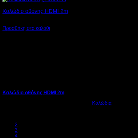
Καλώδιο οθόνης HDMI 2m
€
7,00
SKU: 12.0016
Προσθήκη στο καλάθι
Καλώδιο οθόνης HDMI 2m
Κωδικός προϊόντος:
12.0016
Κατηγορία:
Καλώδια
€
7,00
1
2
3
4