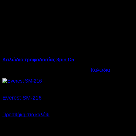
Καλώδιο τροφοδοσίας 3pin C5
Κωδικός προϊόντος:
12.0002
Κατηγορία:
Καλώδια
€
5,00
Everest SM-216
€
5,00
SKU: 09.0020
Προσθήκη στο καλάθι