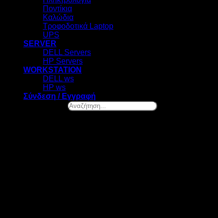
Ποντίκια
Καλώδια
Τροφοδοτικά Laptop
UPS
SERVER
DELL Servers
HP Servers
WORKSTATION
DELL ws
HP ws
Σύνδεση / Εγγραφή
Αναζήτηση...
×
Ελ. Βενιζέλου 131, Νέα Σμύρνη
Καλωσήρθες! – Επιλογή Cookies
Στο datazero.gr χρησιμοποιούμε cookies. Τα cookies μας
βοηθούν να βελτιώσουμε την λειτουργία του site και να
προσφέρουμε προσωποποιημένες προτάσεις. Πατώντας το
κουμπί "ΑΠΟΔΟΧΗ" αποδέχεσαι την χρήση όλων των
cookies της ιστοσελίδας μας. Οποιαδήποτε στιγμή θελήσεις,
μπορείς να αλλάξεις την επιλογή σου.
ΡΥΘΜΙΣΕΙΣ
ΑΠΟΔΟΧΗ