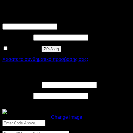
Σύνδεση
Απαιτείται
Όνομα χρήστη ή διεύθυνση email
*
Απαιτείται
Συνθηματικό
*
Να με θυμάσαι
Σύνδεση
Χάσατε το συνθηματικό πρόσβασής σας;
Εγγραφή
Απαιτείται
Διεύθυνση email
*
Απαιτείται
Συνθηματικό
*
Recaptcha
Change Image