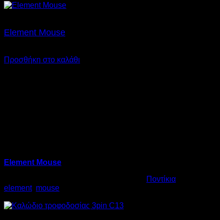
Element Mouse
€
5,00
SKU: 09.0011
Προσθήκη στο καλάθι
Element Mouse
Κωδικός προϊόντος:
09.0011
Κατηγορία:
Ποντίκια
Ετικέτες:
element
,
mouse
€
5,00