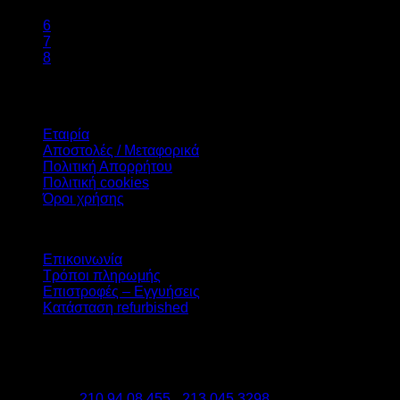
…
6
7
8
Πληροφορίες
Εταιρία
Αποστολές / Μεταφορικά
Πολιτική Απορρήτου
Πολιτική cookies
Όροι χρήσης
Υπηρεσίες
Επικοινωνία
Τρόποι πληρωμής
Επιστροφές – Εγγυήσεις
Κατάσταση refurbished
DATAzero
Ελ. Βενιζέλου 131, Νεα Σμύρνη 17123
Τηλέφωνα:
210 94 08 455
-
213 045 3298