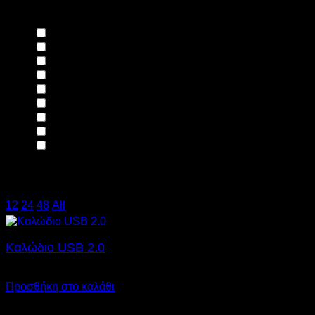
Συμβατότητα
ACER
(1)
APPLE
(1)
DELL
(2)
FUJITSU
(1)
HP
(6)
LENOVO
(2)
SAMSUNG
(2)
SONY
(1)
TOSHIBA
(1)
Χρήση
12
/
24
/
48
/
All
Καλώδιο USB 2.0
€
0,10
SKU: 12.0004
Προσθήκη στο καλάθι