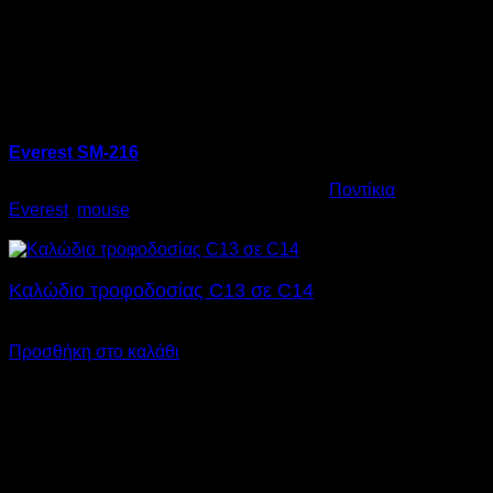
Everest SM-216
Κωδικός προϊόντος:
09.0020
Κατηγορία:
Ποντίκια
Ετικέτες:
Everest
,
mouse
€
5,00
Καλώδιο τροφοδοσίας C13 σε C14
€
5,00
SKU: 12.0025
Προσθήκη στο καλάθι