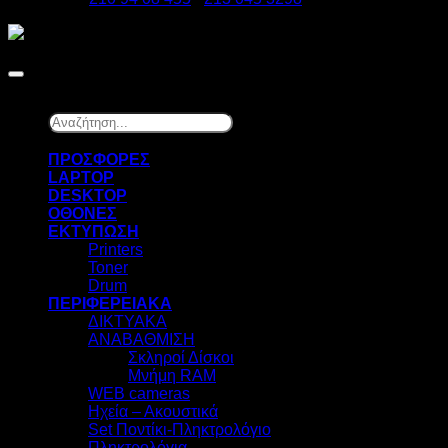
Copyright 2026 ©
DATAzero
Αναζήτηση...
×
ΠΡΟΣΦΟΡΕΣ
LAPTOP
DESKTOP
ΟΘΟΝΕΣ
ΕΚΤΥΠΩΣΗ
Printers
Toner
Drum
ΠΕΡΙΦΕΡΕΙΑΚΑ
ΔΙΚΤΥΑΚΑ
ΑΝΑΒΑΘΜΙΣΗ
Σκληροί Δίσκοι
Μνήμη RAM
WEB cameras
Ηχεία – Ακουστικά
Set Ποντίκι-Πληκτρολόγιο
Πληκτρολόγια