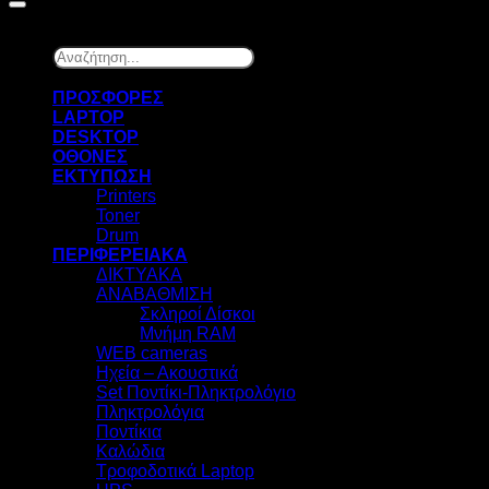
Αναζήτηση...
×
ΠΡΟΣΦΟΡΕΣ
LAPTOP
DESKTOP
ΟΘΟΝΕΣ
ΕΚΤΥΠΩΣΗ
Printers
Toner
Drum
ΠΕΡΙΦΕΡΕΙΑΚΑ
ΔΙΚΤΥΑΚΑ
ΑΝΑΒΑΘΜΙΣΗ
Σκληροί Δίσκοι
Μνήμη RAM
WEB cameras
Ηχεία – Ακουστικά
Set Ποντίκι-Πληκτρολόγιο
Πληκτρολόγια
Ποντίκια
Καλώδια
Τροφοδοτικά Laptop