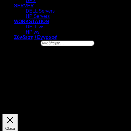
UPS
SERVER
DELL Servers
HP Servers
WORKSTATION
DELL ws
HP ws
Σύνδεση / Εγγραφή
Αναζήτηση...
×
Ελ. Βενιζέλου 131, Νέα Σμύρνη
Καλωσήρθες! – Επιλογή Cookies
Στο datazero.gr χρησιμοποιούμε cookies. Τα cookies μας
βοηθούν να βελτιώσουμε την λειτουργία του site και να
προσφέρουμε προσωποποιημένες προτάσεις. Πατώντας το
κουμπί "ΑΠΟΔΟΧΗ" αποδέχεσαι την χρήση όλων των
cookies της ιστοσελίδας μας. Οποιαδήποτε στιγμή θελήσεις,
μπορείς να αλλάξεις την επιλογή σου.
ΡΥΘΜΙΣΕΙΣ
ΑΠΟΔΟΧΗ
Close