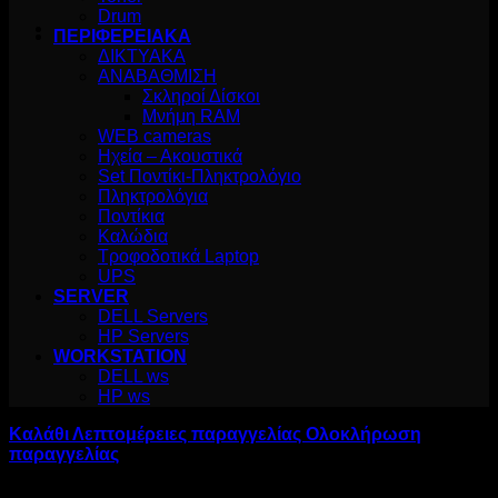
Drum
ΠΕΡΙΦΕΡΕΙΑΚΑ
ΔΙΚΤΥΑΚΑ
ΑΝΑΒΑΘΜΙΣΗ
Σκληροί Δίσκοι
Μνήμη RAM
WEB cameras
Ηχεία – Ακουστικά
Set Ποντίκι-Πληκτρολόγιο
Πληκτρολόγια
Ποντίκια
Καλώδια
Τροφοδοτικά Laptop
UPS
SERVER
DELL Servers
HP Servers
WORKSTATION
DELL ws
HP ws
Καλάθι
Λεπτομέρειες παραγγελίας
Ολοκλήρωση
παραγγελίας
Το καλάθι σας είναι προς το παρόν άδειο.