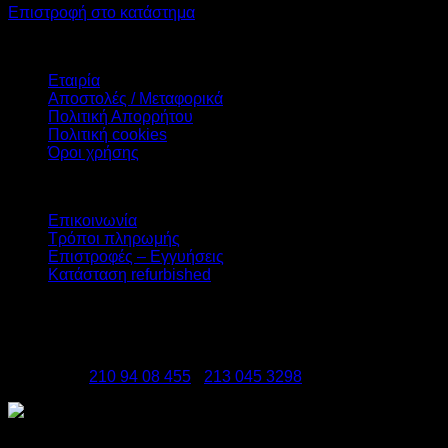
Επιστροφή στο κατάστημα
Πληροφορίες
Εταιρία
Αποστολές / Μεταφορικά
Πολιτική Απορρήτου
Πολιτική cookies
Όροι χρήσης
Υπηρεσίες
Επικοινωνία
Τρόποι πληρωμής
Επιστροφές – Εγγυήσεις
Κατάσταση refurbished
DATAzero
Ελ. Βενιζέλου 131, Νεα Σμύρνη 17123
Τηλέφωνα:
210 94 08 455
-
213 045 3298
Copyright 2026 ©
DATAzero